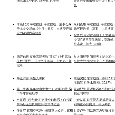
地苏州工业园区 总投资1亿美元
普政府要求哈佛大学提供有关
息
港联配资 海航控股: 海航控股：董事会关
永利策略 海航控股: 海航控股
于本次交易前12个月内购买、出售资产情
购买报告书（草案）内容摘要
况的说明内容摘要
配资栈 东沙古渔镇千人渔宴
今“渔”满堂等你来聚，吃海鲜
赏非遗、拍大片超嗨
德宏信投 夏季高温天数“亚军”！9月高温
红太阳配资 闹翻天！沪上29个
天数“冠军”！冷空气来临前，上海热出新
车位大战”愈演愈烈！乱局如
纪录
牛金财富 裴昱人讲师
京融实配 东芯股份：拟约2.1
海砺算 持股比例将达35.87%
第一资本 美年健康发力“AI+健康管理” 迎
双融配资 视源机器狗“球童”
下半年体检旺季
职业网球赛
点赢通 “四大枢纽”链接全球机遇！白云区
中金财富 前亚视高层盛品儒
携高新企业闪耀国际机场博览会
到病重不到两月，年仅48岁
股盈汇 家用空气净化器哪家比较好，家用
财盛证券 网易云音乐明确没有