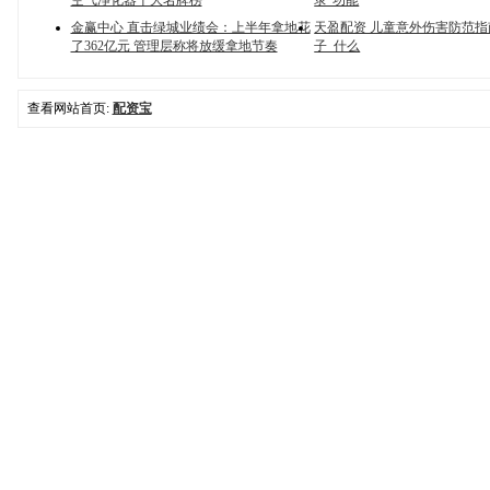
空气净化器十大名牌榜
录”功能
金赢中心 直击绿城业绩会：上半年拿地花
天盈配资 儿童意外伤害防范指
了362亿元 管理层称将放缓拿地节奏
子_什么
查看网站首页:
配资宝