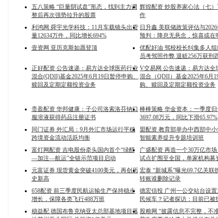
五八策略 “巨量阴试盘”形态，找到主力调
辉煌配资 炒股养家心法（七
整后再次强势拉升的股票
作
利鸿网 舜宇光学科技：11月车载镜头出货
日升鑫 美联储政策评估与202
量12634万件，同比增长694%
预判：降息无悬念，惊喜或在
壹资网 亚历克斯如愿登顶
优配好油 驾校校长纠集多人组织
员考驾照作弊 退赃256万获刑
正好配资 公告速递：易方达全球医药行业
V交易网 公告速递：易方达全
混合(QDII)基金2025年6月19日暂停申购、
混合（QDII）基金2025年6月
赎回及定期定额投资业务
购、赎回及定期定额投资业务
贵盈配资 华邦健康：子公司洛索洛芬钠口
棒棒策略 华金资本：一季度
服溶液获得药品注册证书
3697.08万元，同比下滑65.97%
同门证券 外汇局：9月外汇市场运行平稳
盟配资 教育部举办中西部中
跨境资金流动活跃均衡
智能素养提升专题培训班
富灯网配资 吉电股份牵头国内首个“绿醇
广盛配资 再造一个30万亿市
—加注—航运”全链示范项目启动
试点扩围至全国，单家机构募
元富证券 现货黄金突破4100美元，再创历
宏泰 “新城系”曝光69.7亿关联
史新高
转账谁删除记录
658配资 前三季度民航运输生产保持稳步
德宏信投 广州一公交站台设
增长，保障各类飞行488万班
民候车？记者探访：目前已被
稳益配 德国布鲁克纳亚太总部基地项目落
股粮网 “披露信息不完整，不