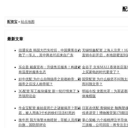
配
配资宝
»
站点地图
最新文章
信通实盘 韩国大巴失控后，中国乘客合力
无锡恒鑫配资 上海人注意！1
救了一车人，其中两名95后来自广东
直销今起开启，本地甜蜜送到
乐众盈 戴森宣布：升级售后服务！构建更
金谷子 京东MALL香港首店
有温度的服务生态
上买家电的时代要变了？
好牛优配 为什么自隋炀帝之前都称帝，隋
国荣配资 为什么杨坚不叫隋
炀帝之后没人称帝呢？
而叫隋文帝？
3G配资 军工板块爆发 新一轮行情来了？
明福今投 龙图光罩：为英诺
市场辩论会
体掩模版
牛金宝配资 秦始皇死亡之谜被揭开？郭沫
日富农优配 青铜铸史·釉陶塑
若，被人用条3寸长的铁钉活活钉死的
传承讲堂丨博物雅堂第179期
衡牛所 我方海警水炮喷射，菲船人员挥舞
掌心策略 六个核桃押注半导
白旗，国防部评论
三连板，公司回应：将专注主